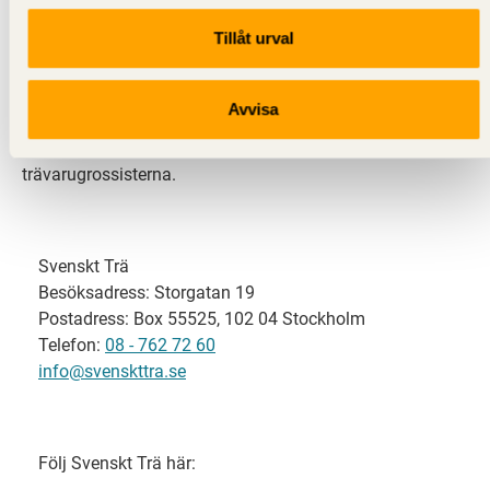
Tillåt urval
Svenskt Trä representerar svensk sågverksindustri
och är en del av branschorganisationen
Skogsindustrierna. Svenskt Trä företräder också
Avvisa
svensk limträ-, KL-trä- och förpackningsindustri samt
har ett nära samarbete med svensk bygghandel och
trävarugrossisterna.
Svenskt Trä
Besöksadress: Storgatan 19
Postadress: Box 55525, 102 04 Stockholm
Telefon:
08 - 762 72 60
info@svenskttra.se
Följ Svenskt Trä här: