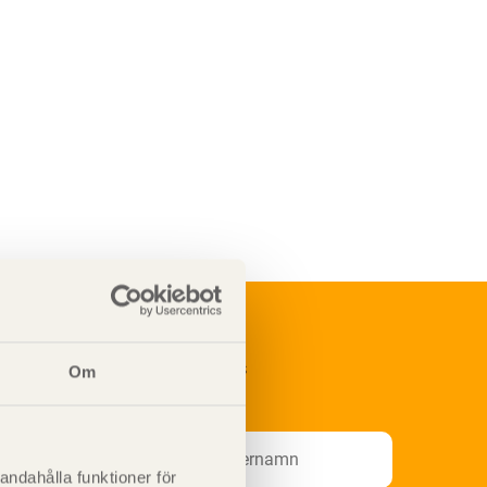
renumerera på Svenskt Träs
Om
nformationsutskick!
andahålla funktioner för