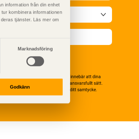
n information från din enhet
 tur kombinera informationen
t deras tjänster. Läs mer om
Marknadsföring
i värnar om personlig integritet vilket innebär att dina
ersonuppgifter alltid hanteras på ett ansvarsfullt sätt.
Godkänn
enom att klicka på skicka lämnar du ditt samtycke.
äs vår
integritetspolicy.