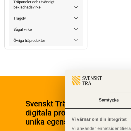
Träpaneler och utvändigt
beklädnadsvirke
Trägolv
Sågat virke
Övriga träprodukter
Samtycke
Svenskt Träs Produktkatalog 
digitala produktkatalog för at
Vi värnar om din integritet
unika egenskaper.
Vi använder enhetsidentifierar