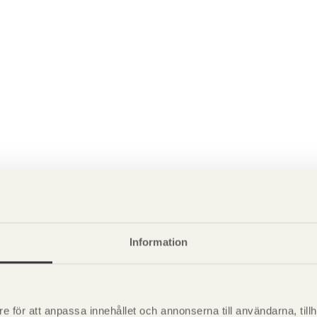
P
Information
är svensk sågverksnärings
i
t beskriva träprodukter och deras
e för att anpassa innehållet och annonserna till användarna, tillh