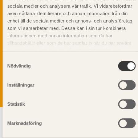
sociala medier och analysera vår trafik. Vi vidarebefordrar
även sådana identifierare och annan information från din
enhet till de sociala medier och annons- och analysföretag
som vi samarbetar med. Dessa kan i sin tur kombinera
informationen med annan information som du har
tillhandahållit eller som de har samlat in när du har använt
deras tjänster. Läs mer om vår
integritetspolicy
och
kakpolicy
.
Samtyckesval
Vi värnar om personlig integritet vilket innebär att dina
Nödvändig
personuppgifter alltid hanteras på ett ansvarsfullt sätt.
Genom att klicka på skicka lämnar du ditt samtycke.
Läs vår
integritetspolicy.
Inställningar
Statistik
Marknadsföring