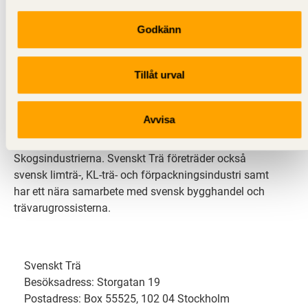
Godkänn
Svenskt Trä sprider kunskap om trä, träprodukter och
träbyggande för att främja ett hållbart samhälle och
Tillåt urval
en livskraftig sågverksnäring. Det gör vi genom att
inspirera, utbilda och driva teknisk utveckling.
Avvisa
Svenskt Trä representerar svensk sågverksindustri
och är en del av branschorganisationen
Skogsindustrierna. Svenskt Trä företräder också
svensk limträ-, KL-trä- och förpackningsindustri samt
har ett nära samarbete med svensk bygghandel och
trävarugrossisterna.
Svenskt Trä
Besöksadress: Storgatan 19
Postadress: Box 55525, 102 04 Stockholm