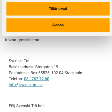
Tillåt urval
Svenskt Trä representerar svensk sågverksindustri
och är en del av branschorganisationen
Skogsindustrierna. Svenskt Trä företräder också
Avvisa
svensk limträ-, KL-trä- och förpackningsindustri samt
har ett nära samarbete med svensk bygghandel och
trävarugrossisterna.
Svenskt Trä
Besöksadress: Storgatan 19
Postadress: Box 55525, 102 04 Stockholm
Telefon:
08 - 762 72 60
info@svenskttra.se
Följ Svenskt Trä här: