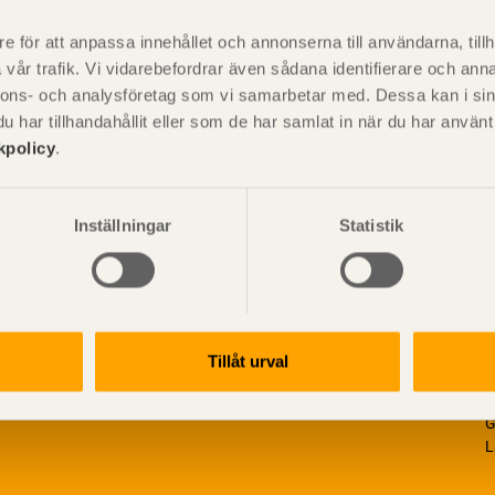
är svensk sågverksnärings
i
t beskriva träprodukter och deras
e för att anpassa innehållet och annonserna till användarna, tillh
vår trafik. Vi vidarebefordrar även sådana identifierare och anna
nnons- och analysföretag som vi samarbetar med. Dessa kan i sin
har tillhandahållit eller som de har samlat in när du har använ
kpolicy
.
Inställningar
Statistik
Tillåt urval
V
p
G
L