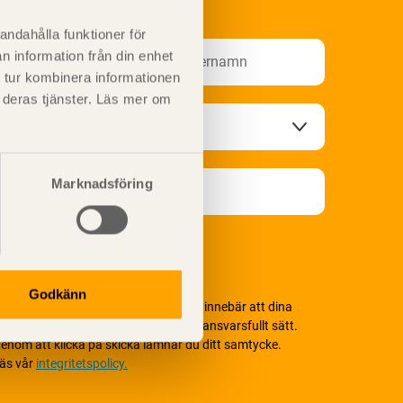
nformationsutskick!
andahålla funktioner för
n information från din enhet
 tur kombinera informationen
t deras tjänster. Läs mer om
Marknadsföring
Godkänn
i värnar om personlig integritet vilket innebär att dina
ersonuppgifter alltid hanteras på ett ansvarsfullt sätt.
enom att klicka på skicka lämnar du ditt samtycke.
äs vår
integritetspolicy.