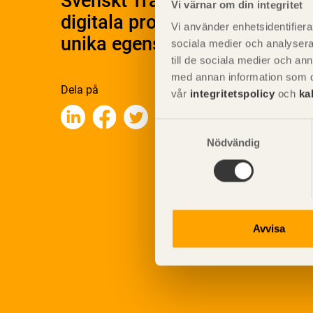
Svenskt Träs Produktkatalog 
Vi värnar om din integritet
digitala produktkatalog för at
Vi använder enhetsidentifierar
unika egenskaper.
sociala medier och analysera 
till de sociala medier och a
med annan information som du 
Dela på
vår
integritetspolicy
och
ka
Samtyckesval
Nödvändig
Avvisa