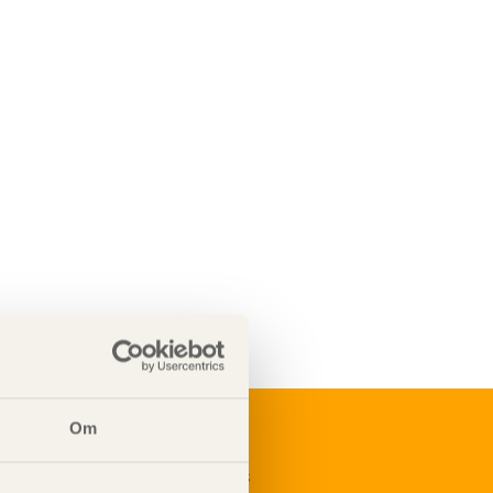
Om
renumerera på Svenskt Träs