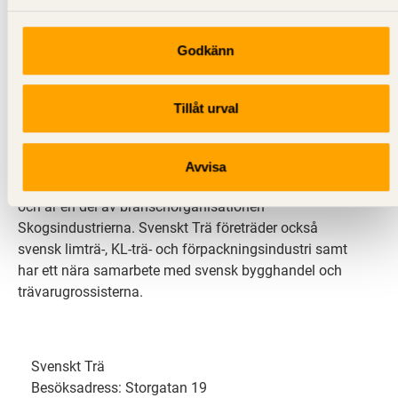
Godkänn
Svenskt Trä sprider kunskap om trä, träprodukter och
träbyggande för att främja ett hållbart samhälle och
Tillåt urval
en livskraftig sågverksnäring. Det gör vi genom att
inspirera, utbilda och driva teknisk utveckling.
Avvisa
Svenskt Trä representerar svensk sågverksindustri
och är en del av branschorganisationen
Skogsindustrierna. Svenskt Trä företräder också
svensk limträ-, KL-trä- och förpackningsindustri samt
har ett nära samarbete med svensk bygghandel och
trävarugrossisterna.
Svenskt Trä
Besöksadress: Storgatan 19