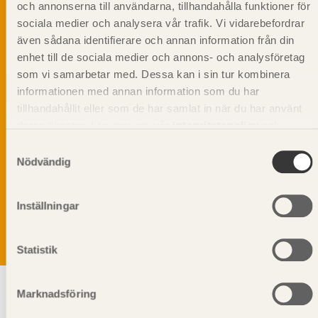
och annonserna till användarna, tillhandahålla funktioner för
sociala medier och analysera vår trafik. Vi vidarebefordrar
även sådana identifierare och annan information från din
enhet till de sociala medier och annons- och analysföretag
som vi samarbetar med. Dessa kan i sin tur kombinera
informationen med annan information som du har
tillhandahållit eller som de har samlat in när du har använt
deras tjänster. Läs mer om vår
integritetspolicy
och
kakpolicy
.
Samtyckesval
Nödvändig
Vi värnar om personlig integritet vilket innebär att dina
personuppgifter alltid hanteras på ett ansvarsfullt sätt.
Genom att klicka på skicka lämnar du ditt samtycke.
Inställningar
Läs vår
integritetspolicy.
Statistik
Marknadsföring