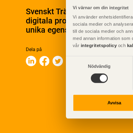
Vi värnar om din integritet
Svenskt Träs Produktkatalog 
Vi använder enhetsidentifierar
digitala produktkatalog för at
sociala medier och analysera 
unika egenskaper.
till de sociala medier och a
med annan information som du 
vår
integritetspolicy
och
ka
Dela på
Samtyckesval
Nödvändig
Avvisa