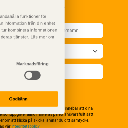
renumerera på Svenskt Träs
nformationsutskick!
andahålla funktioner för
n information från din enhet
 tur kombinera informationen
t deras tjänster. Läs mer om
Marknadsföring
Godkänn
i värnar om personlig integritet vilket innebär att dina
ersonuppgifter alltid hanteras på ett ansvarsfullt sätt.
enom att klicka på skicka lämnar du ditt samtycke.
äs vår
integritetspolicy.