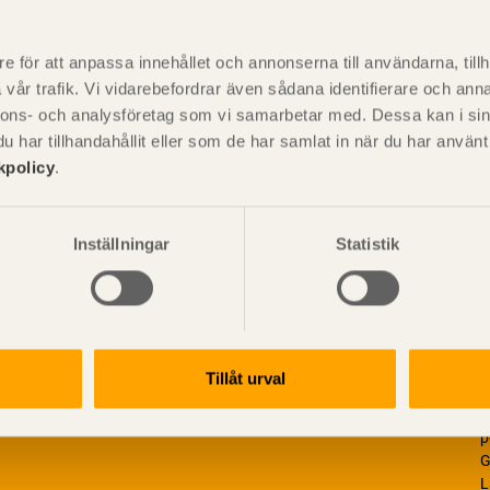
P
är svensk sågverksnärings
i
e för att anpassa innehållet och annonserna till användarna, tillh
t beskriva träprodukter och deras
vår trafik. Vi vidarebefordrar även sådana identifierare och anna
nnons- och analysföretag som vi samarbetar med. Dessa kan i sin
har tillhandahållit eller som de har samlat in när du har använ
kpolicy
.
Inställningar
Statistik
Tillåt urval
V
p
G
L