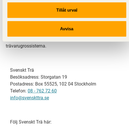
Tillåt urval
Svenskt Trä representerar svensk sågverksindustri
och är en del av branschorganisationen
Skogsindustrierna. Svenskt Trä företräder också
Avvisa
svensk limträ-, KL-trä- och förpackningsindustri samt
har ett nära samarbete med svensk bygghandel och
trävarugrossisterna.
Svenskt Trä
Besöksadress: Storgatan 19
Postadress: Box 55525, 102 04 Stockholm
Telefon:
08 - 762 72 60
info@svenskttra.se
Följ Svenskt Trä här: