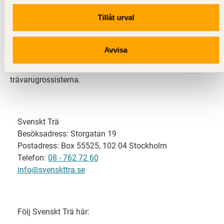
Tillåt urval
Svenskt Trä representerar svensk sågverksindustri
och är en del av branschorganisationen
Skogsindustrierna. Svenskt Trä företräder också
Avvisa
svensk limträ-, KL-trä- och förpackningsindustri samt
har ett nära samarbete med svensk bygghandel och
trävarugrossisterna.
Svenskt Trä
Besöksadress: Storgatan 19
Postadress: Box 55525, 102 04 Stockholm
Telefon:
08 - 762 72 60
info@svenskttra.se
Följ Svenskt Trä här: