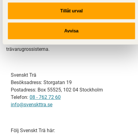
Tillåt urval
Svenskt Trä representerar svensk sågverksindustri
och är en del av branschorganisationen
Skogsindustrierna. Svenskt Trä företräder också
Avvisa
svensk limträ-, KL-trä- och förpackningsindustri samt
har ett nära samarbete med svensk bygghandel och
trävarugrossisterna.
Svenskt Trä
Besöksadress: Storgatan 19
Postadress: Box 55525, 102 04 Stockholm
Telefon:
08 - 762 72 60
info@svenskttra.se
Följ Svenskt Trä här: