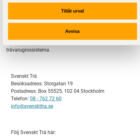
Tillåt urval
Svenskt Trä representerar svensk sågverksindustri
och är en del av branschorganisationen
Skogsindustrierna. Svenskt Trä företräder också
Avvisa
svensk limträ-, KL-trä- och förpackningsindustri samt
har ett nära samarbete med svensk bygghandel och
trävarugrossisterna.
Svenskt Trä
Besöksadress: Storgatan 19
Postadress: Box 55525, 102 04 Stockholm
Telefon:
08 - 762 72 60
info@svenskttra.se
Följ Svenskt Trä här: