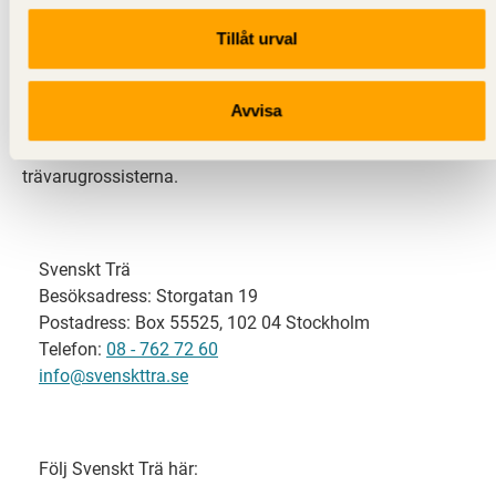
Tillåt urval
Svenskt Trä representerar svensk sågverksindustri
och är en del av branschorganisationen
Skogsindustrierna. Svenskt Trä företräder också
Avvisa
svensk limträ-, KL-trä- och förpackningsindustri samt
har ett nära samarbete med svensk bygghandel och
trävarugrossisterna.
Svenskt Trä
Besöksadress: Storgatan 19
Postadress: Box 55525, 102 04 Stockholm
Telefon:
08 - 762 72 60
info@svenskttra.se
Följ Svenskt Trä här: