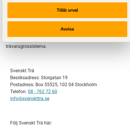
Tillåt urval
Svenskt Trä representerar svensk sågverksindustri
och är en del av branschorganisationen
Skogsindustrierna. Svenskt Trä företräder också
Avvisa
svensk limträ-, KL-trä- och förpackningsindustri samt
har ett nära samarbete med svensk bygghandel och
trävarugrossisterna.
Svenskt Trä
Besöksadress: Storgatan 19
Postadress: Box 55525, 102 04 Stockholm
Telefon:
08 - 762 72 60
info@svenskttra.se
Följ Svenskt Trä här: