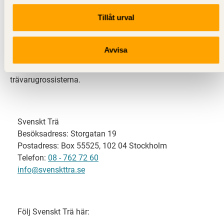
Tillåt urval
Svenskt Trä representerar svensk sågverksindustri
och är en del av branschorganisationen
Skogsindustrierna. Svenskt Trä företräder också
Avvisa
svensk limträ-, KL-trä- och förpackningsindustri samt
har ett nära samarbete med svensk bygghandel och
trävarugrossisterna.
Svenskt Trä
Besöksadress: Storgatan 19
Postadress: Box 55525, 102 04 Stockholm
Telefon:
08 - 762 72 60
info@svenskttra.se
Följ Svenskt Trä här: