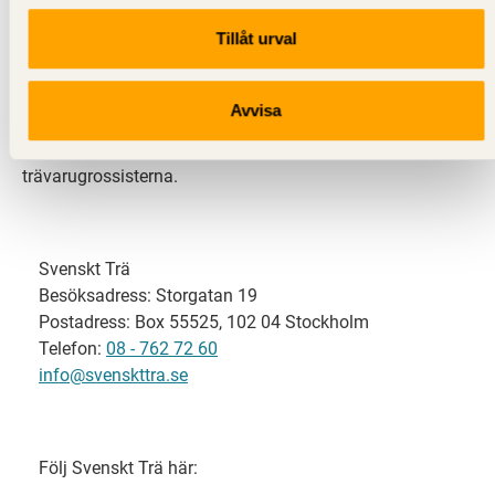
Tillåt urval
Svenskt Trä representerar svensk sågverksindustri
och är en del av branschorganisationen
Skogsindustrierna. Svenskt Trä företräder också
Avvisa
svensk limträ-, KL-trä- och förpackningsindustri samt
har ett nära samarbete med svensk bygghandel och
trävarugrossisterna.
Svenskt Trä
Besöksadress: Storgatan 19
Postadress: Box 55525, 102 04 Stockholm
Telefon:
08 - 762 72 60
info@svenskttra.se
Följ Svenskt Trä här: