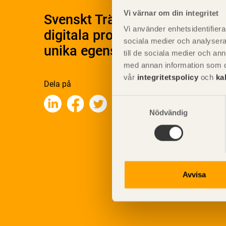
Vi värnar om din integritet
Svenskt Träs Produktkatalog 
Vi använder enhetsidentifierar
digitala produktkatalog för at
sociala medier och analysera 
unika egenskaper.
till de sociala medier och a
med annan information som du 
vår
integritetspolicy
och
ka
Dela på
Samtyckesval
Nödvändig
Avvisa