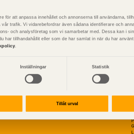
P
är svensk sågverksnärings
i
e för att anpassa innehållet och annonserna till användarna, tillh
t beskriva träprodukter och deras
vår trafik. Vi vidarebefordrar även sådana identifierare och anna
nnons- och analysföretag som vi samarbetar med. Dessa kan i sin
har tillhandahållit eller som de har samlat in när du har använ
kpolicy
.
Inställningar
Statistik
Tillåt urval
V
p
G
L