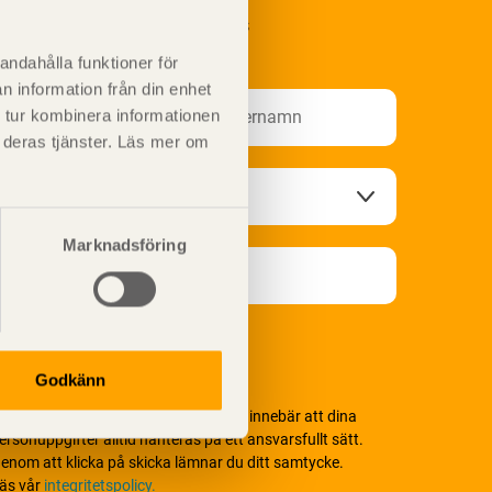
renumerera på Svenskt Träs
nformationsutskick!
andahålla funktioner för
n information från din enhet
 tur kombinera informationen
t deras tjänster. Läs mer om
Marknadsföring
Godkänn
i värnar om personlig integritet vilket innebär att dina
ersonuppgifter alltid hanteras på ett ansvarsfullt sätt.
enom att klicka på skicka lämnar du ditt samtycke.
äs vår
integritetspolicy.