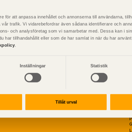
P
är svensk sågverksnärings
i
e för att anpassa innehållet och annonserna till användarna, tillh
t beskriva träprodukter och deras
vår trafik. Vi vidarebefordrar även sådana identifierare och anna
nnons- och analysföretag som vi samarbetar med. Dessa kan i sin
har tillhandahållit eller som de har samlat in när du har använ
kpolicy
.
Inställningar
Statistik
Tillåt urval
V
p
G
L