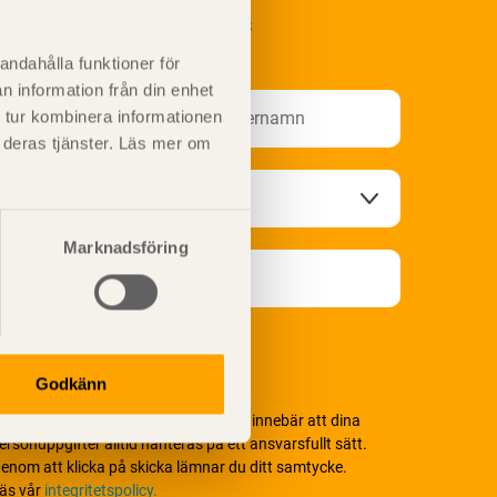
renumerera på Svenskt Träs
nformationsutskick!
andahålla funktioner för
n information från din enhet
 tur kombinera informationen
t deras tjänster. Läs mer om
Marknadsföring
Godkänn
i värnar om personlig integritet vilket innebär att dina
ersonuppgifter alltid hanteras på ett ansvarsfullt sätt.
enom att klicka på skicka lämnar du ditt samtycke.
äs vår
integritetspolicy.