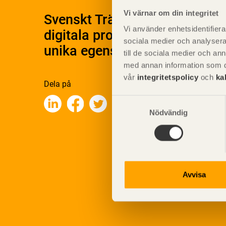
Vi värnar om din integritet
Svenskt Träs Produktkatalog 
Vi använder enhetsidentifierar
digitala produktkatalog för at
sociala medier och analysera 
unika egenskaper.
till de sociala medier och a
med annan information som du 
vår
integritetspolicy
och
ka
Dela på
Samtyckesval
Nödvändig
Avvisa