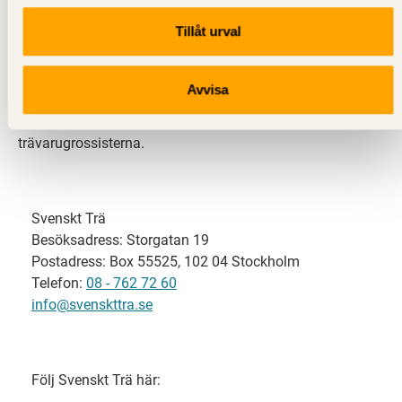
Tillåt urval
Svenskt Trä representerar svensk sågverksindustri
och är en del av branschorganisationen
Skogsindustrierna. Svenskt Trä företräder också
Avvisa
svensk limträ-, KL-trä- och förpackningsindustri samt
har ett nära samarbete med svensk bygghandel och
trävarugrossisterna.
Svenskt Trä
Besöksadress: Storgatan 19
Postadress: Box 55525, 102 04 Stockholm
Telefon:
08 - 762 72 60
info@svenskttra.se
Följ Svenskt Trä här: