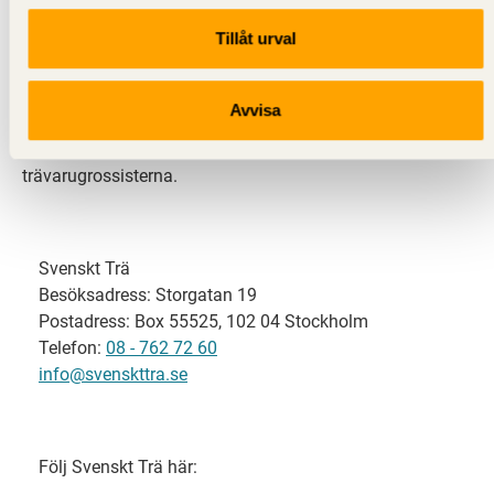
Tillåt urval
Svenskt Trä representerar svensk sågverksindustri
och är en del av branschorganisationen
Skogsindustrierna. Svenskt Trä företräder också
Avvisa
svensk limträ-, KL-trä- och förpackningsindustri samt
har ett nära samarbete med svensk bygghandel och
trävarugrossisterna.
Svenskt Trä
Besöksadress: Storgatan 19
Postadress: Box 55525, 102 04 Stockholm
Telefon:
08 - 762 72 60
info@svenskttra.se
Följ Svenskt Trä här: