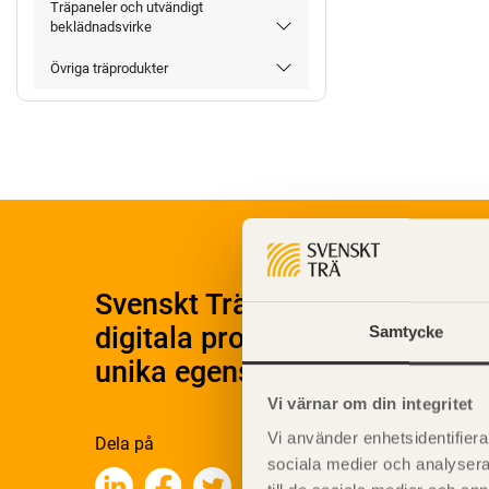
Träpaneler och utvändigt
beklädnadsvirke
Övriga träprodukter
Svenskt Träs Produktkatalog 
digitala produktkatalog för at
Samtycke
unika egenskaper.
Vi värnar om din integritet
Vi använder enhetsidentifierar
Dela på
sociala medier och analysera 