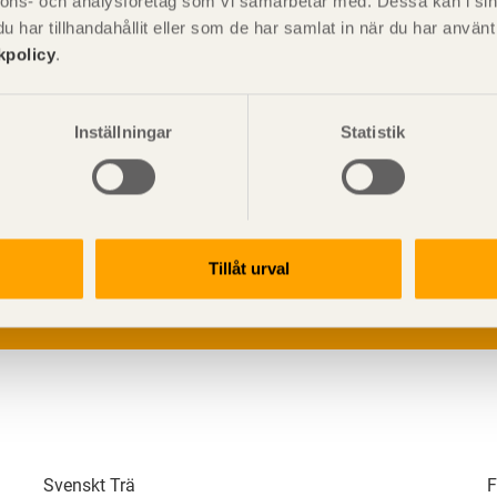
nnons- och analysföretag som vi samarbetar med. Dessa kan i sin
har tillhandahållit eller som de har samlat in när du har använ
kpolicy
.
Inställningar
Statistik
V
p
G
L
Tillåt urval
Svenskt Trä
F