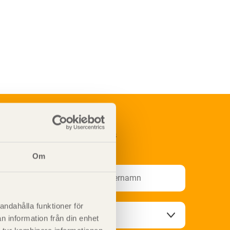
renumerera på Svenskt Träs
nformationsutskick!
Om
andahålla funktioner för
n information från din enhet