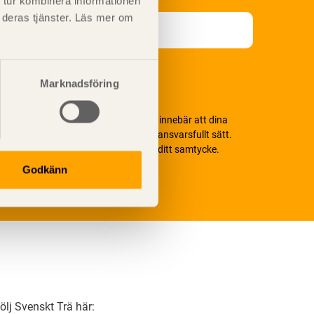
 tur kombinera informationen
t deras tjänster. Läs mer om
Marknadsföring
i värnar om personlig integritet vilket innebär att dina
ersonuppgifter alltid hanteras på ett ansvarsfullt sätt.
enom att klicka på skicka lämnar du ditt samtycke.
äs vår
integritetspolicy.
Godkänn
ölj Svenskt Trä här: