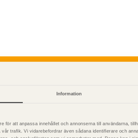
P
är svensk sågverksnärings
i
t beskriva träprodukter och deras
Information
e för att anpassa innehållet och annonserna till användarna, tillh
vår trafik. Vi vidarebefordrar även sådana identifierare och anna