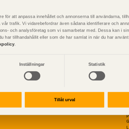
P
är svensk sågverksnärings
i
e för att anpassa innehållet och annonserna till användarna, tillh
t beskriva träprodukter och deras
vår trafik. Vi vidarebefordrar även sådana identifierare och anna
nnons- och analysföretag som vi samarbetar med. Dessa kan i sin
har tillhandahållit eller som de har samlat in när du har använ
kpolicy
.
Inställningar
Statistik
Tillåt urval
V
p
G
L