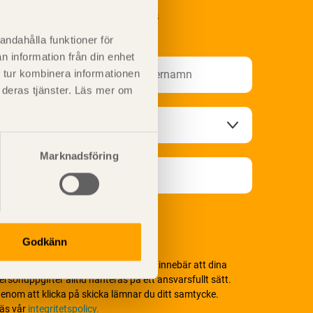
renumerera på Svenskt Träs
nformationsutskick!
andahålla funktioner för
n information från din enhet
 tur kombinera informationen
t deras tjänster. Läs mer om
Marknadsföring
Godkänn
i värnar om personlig integritet vilket innebär att dina
ersonuppgifter alltid hanteras på ett ansvarsfullt sätt.
enom att klicka på skicka lämnar du ditt samtycke.
äs vår
integritetspolicy.