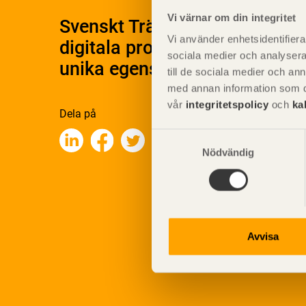
Vi värnar om din integritet
Svenskt Träs Produktkatalog 
Vi använder enhetsidentifierar
digitala produktkatalog för at
sociala medier och analysera 
unika egenskaper.
till de sociala medier och a
med annan information som du 
vår
integritetspolicy
och
ka
Dela på
Samtyckesval
Nödvändig
Avvisa