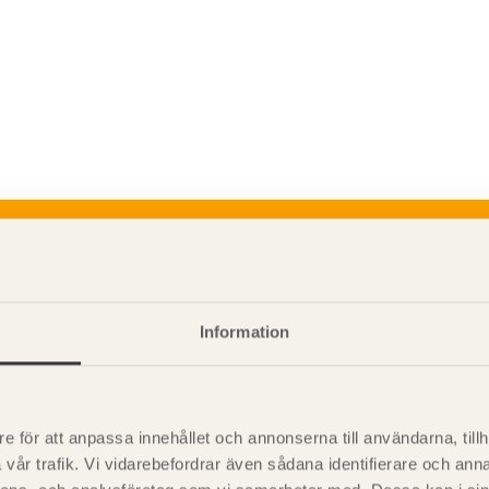
P
är svensk sågverksnärings
i
t beskriva träprodukter och deras
Information
e för att anpassa innehållet och annonserna till användarna, tillh
vår trafik. Vi vidarebefordrar även sådana identifierare och anna