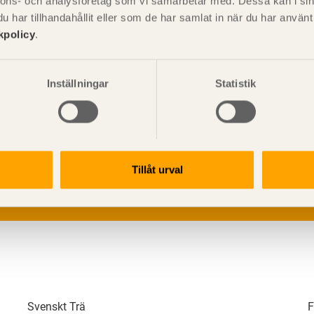
nnons- och analysföretag som vi samarbetar med. Dessa kan i sin
har tillhandahållit eller som de har samlat in när du har använ
kpolicy
.
Inställningar
Statistik
V
p
G
L
Tillåt urval
Svenskt Trä
F