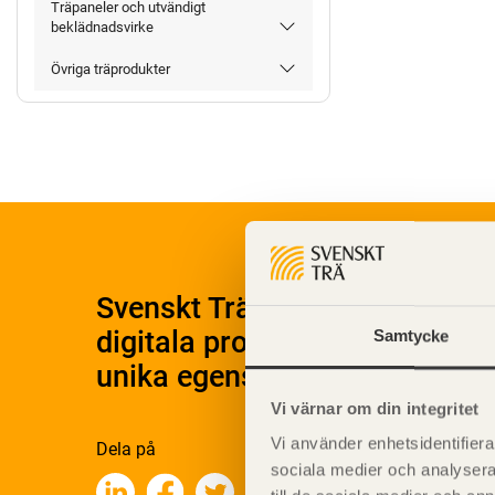
Träpaneler och utvändigt
beklädnadsvirke
Övriga träprodukter
Svenskt Träs Produktkatalog 
digitala produktkatalog för at
Samtycke
unika egenskaper.
Vi värnar om din integritet
Vi använder enhetsidentifierar
Dela på
sociala medier och analysera 