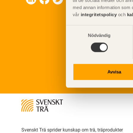
till de sociala medier och a
med annan information som du 
vår
integritetspolicy
och
ka
Samtyckesval
Nödvändig
Avvisa
Svenskt Trä sprider kunskap om trä, träprodukter