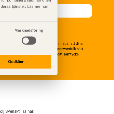
 tur kombinera informationen
t deras tjänster. Läs mer om
Marknadsföring
i värnar om personlig integritet vilket innebär att dina
ersonuppgifter alltid hanteras på ett ansvarsfullt sätt.
enom att klicka på skicka lämnar du ditt samtycke.
äs vår
integritetspolicy.
Godkänn
ölj Svenskt Trä här: