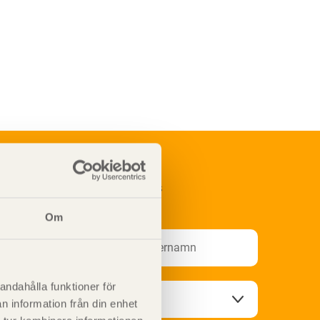
renumerera på Svenskt Träs
nformationsutskick!
Om
andahålla funktioner för
n information från din enhet