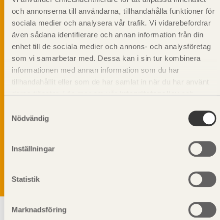
och annonserna till användarna, tillhandahålla funktioner för
sociala medier och analysera vår trafik. Vi vidarebefordrar
även sådana identifierare och annan information från din
enhet till de sociala medier och annons- och analysföretag
som vi samarbetar med. Dessa kan i sin tur kombinera
informationen med annan information som du har
tillhandahållit eller som de har samlat in när du har använt
deras tjänster. Läs mer om vår
integritetspolicy
och
kakpolicy
.
Samtyckesval
Nödvändig
Vi värnar om personlig integritet vilket innebär att dina
personuppgifter alltid hanteras på ett ansvarsfullt sätt.
Genom att klicka på skicka lämnar du ditt samtycke.
Inställningar
Läs vår
integritetspolicy.
Statistik
Marknadsföring