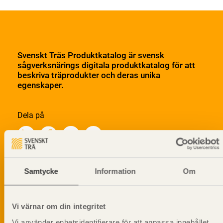
Svenskt Träs Produktkatalog är svensk
sågverksnärings digitala produktkatalog för att
beskriva träprodukter och deras unika
egenskaper.
Dela på
Samtycke
Information
Om
Prenumerera på Svenskt Träs
informationsutskick!
Vi värnar om din integritet
Vi använder enhetsidentifierare för att anpassa innehållet