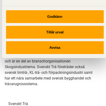
Godkänn
Svenskt Trä sprider kunskap om trä, träprodukter och
Tillåt urval
träbyggande för att främja ett hållbart samhälle och
en livskraftig sågverksnäring. Det gör vi genom att
inspirera, utbilda och driva teknisk utveckling.
Avvisa
Svenskt Trä representerar svensk sågverksindustri
och är en del av branschorganisationen
Skogsindustrierna. Svenskt Trä företräder också
svensk limträ-, KL-trä- och förpackningsindustri samt
har ett nära samarbete med svensk bygghandel och
trävarugrossisterna.
Svenskt Trä