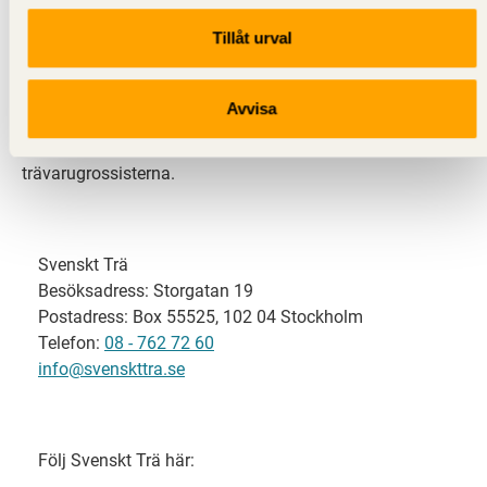
Tillåt urval
Svenskt Trä representerar svensk sågverksindustri
och är en del av branschorganisationen
Skogsindustrierna. Svenskt Trä företräder också
Avvisa
svensk limträ-, KL-trä- och förpackningsindustri samt
har ett nära samarbete med svensk bygghandel och
trävarugrossisterna.
Svenskt Trä
Besöksadress: Storgatan 19
Postadress: Box 55525, 102 04 Stockholm
Telefon:
08 - 762 72 60
info@svenskttra.se
Följ Svenskt Trä här: