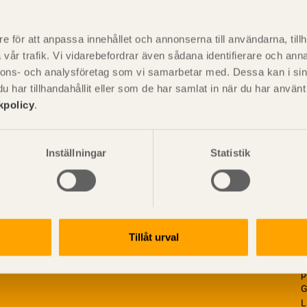
P
är svensk sågverksnärings
i
e för att anpassa innehållet och annonserna till användarna, tillh
t beskriva träprodukter och deras
vår trafik. Vi vidarebefordrar även sådana identifierare och anna
nnons- och analysföretag som vi samarbetar med. Dessa kan i sin
har tillhandahållit eller som de har samlat in när du har använ
kpolicy
.
Inställningar
Statistik
Tillåt urval
V
p
G
L