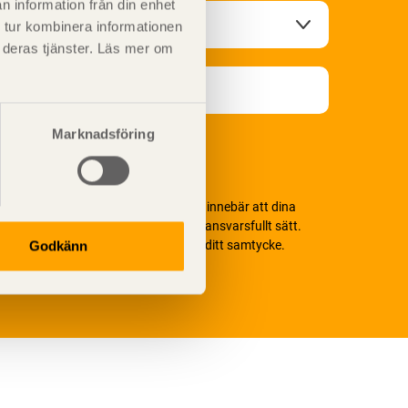
n information från din enhet
 tur kombinera informationen
t deras tjänster. Läs mer om
Marknadsföring
i värnar om personlig integritet vilket innebär att dina
ersonuppgifter alltid hanteras på ett ansvarsfullt sätt.
enom att klicka på skicka lämnar du ditt samtycke.
Godkänn
äs vår
integritetspolicy.