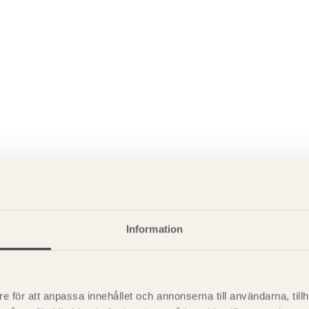
P
är svensk sågverksnärings
Information
i
t beskriva träprodukter och deras
e för att anpassa innehållet och annonserna till användarna, tillh