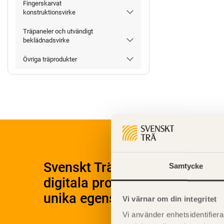
Fingerskarvat
konstruktionsvirke
Träpaneler och utvändigt
beklädnadsvirke
Övriga träprodukter
Svenskt Träs Produktkatalog 
Samtycke
digitala produktkatalog för at
unika egenskaper.
Vi värnar om din integritet
Vi använder enhetsidentifierar