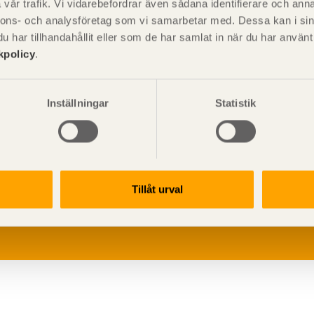
vår trafik. Vi vidarebefordrar även sådana identifierare och anna
nnons- och analysföretag som vi samarbetar med. Dessa kan i sin
har tillhandahållit eller som de har samlat in när du har använ
kpolicy
.
Inställningar
Statistik
V
p
G
Tillåt urval
L