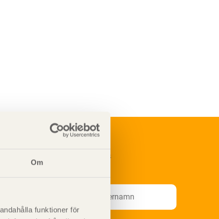
renumerera på Svenskt Träs
Om
nformationsutskick!
andahålla funktioner för