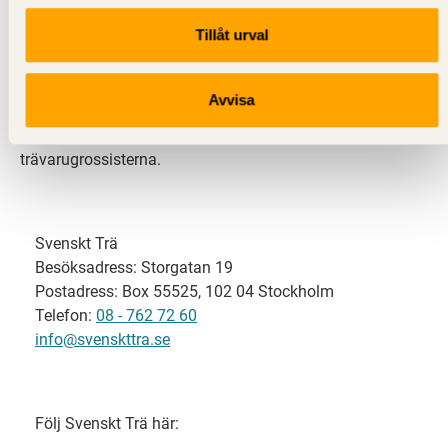
Tillåt urval
Svenskt Trä representerar svensk sågverksindustri
och är en del av branschorganisationen
Skogsindustrierna. Svenskt Trä företräder också
Avvisa
svensk limträ-, KL-trä- och förpackningsindustri samt
har ett nära samarbete med svensk bygghandel och
trävarugrossisterna.
Svenskt Trä
Besöksadress: Storgatan 19
Postadress: Box 55525, 102 04 Stockholm
Telefon:
08 - 762 72 60
info@svenskttra.se
Följ Svenskt Trä här: