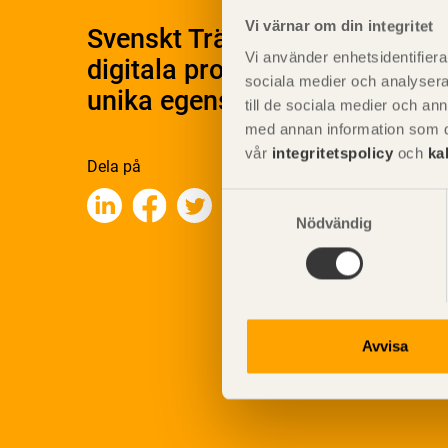
Vi värnar om din integritet
Svenskt Träs Produktkatalog 
Vi använder enhetsidentifierar
digitala produktkatalog för at
sociala medier och analysera 
unika egenskaper.
till de sociala medier och a
med annan information som du 
vår
integritetspolicy
och
ka
Dela på
Samtyckesval
Nödvändig
Avvisa