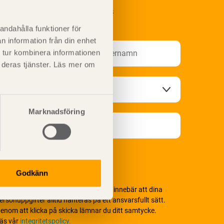
renumerera på Svenskt Träs
nformationsutskick!
andahålla funktioner för
n information från din enhet
 tur kombinera informationen
t deras tjänster. Läs mer om
Marknadsföring
Godkänn
i värnar om personlig integritet vilket innebär att dina
ersonuppgifter alltid hanteras på ett ansvarsfullt sätt.
enom att klicka på skicka lämnar du ditt samtycke.
äs vår
integritetspolicy.