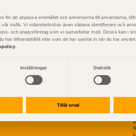
P
är svensk sågverksnärings
i
e för att anpassa innehållet och annonserna till användarna, tillh
t beskriva träprodukter och deras
vår trafik. Vi vidarebefordrar även sådana identifierare och anna
nnons- och analysföretag som vi samarbetar med. Dessa kan i sin
har tillhandahållit eller som de har samlat in när du har använ
kpolicy
.
Inställningar
Statistik
Tillåt urval
V
p
G
L