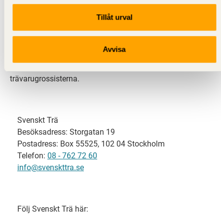
Tillåt urval
Svenskt Trä representerar svensk sågverksindustri
och är en del av branschorganisationen
Skogsindustrierna. Svenskt Trä företräder också
Avvisa
svensk limträ-, KL-trä- och förpackningsindustri samt
har ett nära samarbete med svensk bygghandel och
trävarugrossisterna.
Svenskt Trä
Besöksadress: Storgatan 19
Postadress: Box 55525, 102 04 Stockholm
Telefon:
08 - 762 72 60
info@svenskttra.se
Följ Svenskt Trä här: