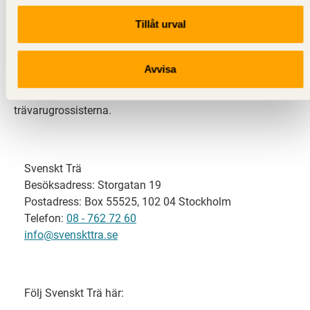
Tillåt urval
Svenskt Trä representerar svensk sågverksindustri
och är en del av branschorganisationen
Skogsindustrierna. Svenskt Trä företräder också
Avvisa
svensk limträ-, KL-trä- och förpackningsindustri samt
har ett nära samarbete med svensk bygghandel och
trävarugrossisterna.
Svenskt Trä
Besöksadress: Storgatan 19
Postadress: Box 55525, 102 04 Stockholm
Telefon:
08 - 762 72 60
info@svenskttra.se
Följ Svenskt Trä här: