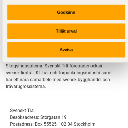
Godkänn
Svenskt Trä sprider kunskap om trä, träprodukter och
träbyggande för att främja ett hållbart samhälle och
Tillåt urval
en livskraftig sågverksnäring. Det gör vi genom att
inspirera, utbilda och driva teknisk utveckling.
Avvisa
Svenskt Trä representerar svensk sågverksindustri
och är en del av branschorganisationen
Skogsindustrierna. Svenskt Trä företräder också
svensk limträ-, KL-trä- och förpackningsindustri samt
har ett nära samarbete med svensk bygghandel och
trävarugrossisterna.
Svenskt Trä
Besöksadress: Storgatan 19
Postadress: Box 55525, 102 04 Stockholm