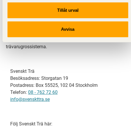
Tillåt urval
Svenskt Trä representerar svensk sågverksindustri
och är en del av branschorganisationen
Skogsindustrierna. Svenskt Trä företräder också
Avvisa
svensk limträ-, KL-trä- och förpackningsindustri samt
har ett nära samarbete med svensk bygghandel och
trävarugrossisterna.
Svenskt Trä
Besöksadress: Storgatan 19
Postadress: Box 55525, 102 04 Stockholm
Telefon:
08 - 762 72 60
info@svenskttra.se
Följ Svenskt Trä här: