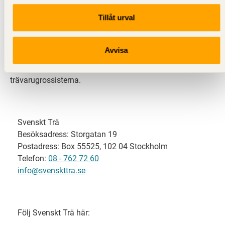
Tillåt urval
Svenskt Trä representerar svensk sågverksindustri
och är en del av branschorganisationen
Skogsindustrierna. Svenskt Trä företräder också
Avvisa
svensk limträ-, KL-trä- och förpackningsindustri samt
har ett nära samarbete med svensk bygghandel och
trävarugrossisterna.
Svenskt Trä
Besöksadress: Storgatan 19
Postadress: Box 55525, 102 04 Stockholm
Telefon:
08 - 762 72 60
info@svenskttra.se
Följ Svenskt Trä här: