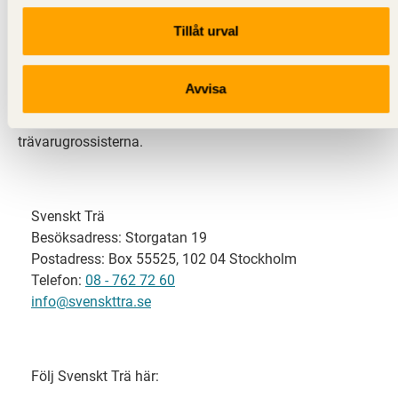
Tillåt urval
Svenskt Trä representerar svensk sågverksindustri
och är en del av branschorganisationen
Skogsindustrierna. Svenskt Trä företräder också
Avvisa
svensk limträ-, KL-trä- och förpackningsindustri samt
har ett nära samarbete med svensk bygghandel och
trävarugrossisterna.
Svenskt Trä
Besöksadress: Storgatan 19
Postadress: Box 55525, 102 04 Stockholm
Telefon:
08 - 762 72 60
info@svenskttra.se
Följ Svenskt Trä här: