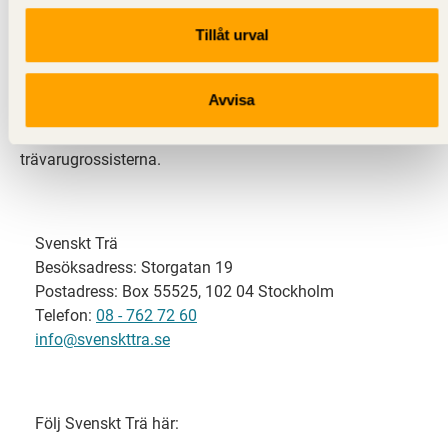
Tillåt urval
Svenskt Trä representerar svensk sågverksindustri
och är en del av branschorganisationen
Skogsindustrierna. Svenskt Trä företräder också
Avvisa
svensk limträ-, KL-trä- och förpackningsindustri samt
har ett nära samarbete med svensk bygghandel och
trävarugrossisterna.
Svenskt Trä
Besöksadress: Storgatan 19
Postadress: Box 55525, 102 04 Stockholm
Telefon:
08 - 762 72 60
info@svenskttra.se
Följ Svenskt Trä här: