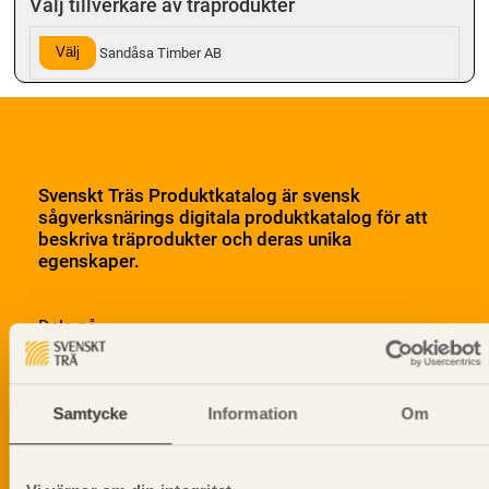
Välj tillverkare av träprodukter
Välj
Sandåsa Timber AB
Svenskt Träs Produktkatalog är svensk
sågverksnärings digitala produktkatalog för att
beskriva träprodukter och deras unika
egenskaper.
Dela på
Samtycke
Information
Om
Prenumerera på Svenskt Träs
informationsutskick!