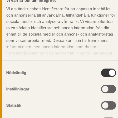
Vi värnar om din integritet
Vi använder enhetsidentifierare för att anpassa innehållet
och annonserna till användarna, tillhandahålla funktioner för
sociala medier och analysera vår trafik. Vi vidarebefordrar
även sådana identifierare och annan information från din
enhet till de sociala medier och annons- och analysföretag
som vi samarbetar med. Dessa kan i sin tur kombinera
informationen med annan information som du har
tillhandahållit eller som de har samlat in när du har använt
deras tjänster. Läs mer om vår
integritetspolicy
och
kakpolicy
.
Samtyckesval
Nödvändig
Vi värnar om personlig integritet vilket innebär att dina
Inställningar
personuppgifter alltid hanteras på ett ansvarsfullt sätt.
Genom att klicka på skicka lämnar du ditt samtycke.
Läs vår
integritetspolicy.
Statistik