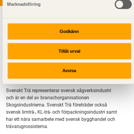
Marknadsföring
Godkänn
Tillåt urval
Svenskt Trä sprider kunskap om trä, träprodukter och
träbyggande för att främja ett hållbart samhälle och
en livskraftig sågverksnäring. Det gör vi genom att
Avvisa
inspirera, utbilda och driva teknisk utveckling.
Svenskt Trä representerar svensk sågverksindustri
och är en del av branschorganisationen
Skogsindustrierna. Svenskt Trä företräder också
svensk limträ-, KL-trä- och förpackningsindustri samt
har ett nära samarbete med svensk bygghandel och
trävarugrossisterna.