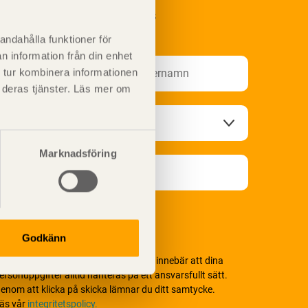
renumerera på Svenskt Träs
nformationsutskick!
andahålla funktioner för
n information från din enhet
 tur kombinera informationen
t deras tjänster. Läs mer om
Marknadsföring
Godkänn
i värnar om personlig integritet vilket innebär att dina
ersonuppgifter alltid hanteras på ett ansvarsfullt sätt.
enom att klicka på skicka lämnar du ditt samtycke.
äs vår
integritetspolicy.