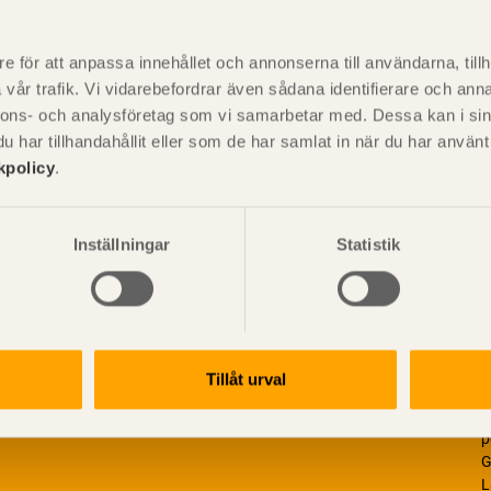
P
är svensk sågverksnärings
i
e för att anpassa innehållet och annonserna till användarna, tillh
t beskriva träprodukter och deras
vår trafik. Vi vidarebefordrar även sådana identifierare och anna
nnons- och analysföretag som vi samarbetar med. Dessa kan i sin
har tillhandahållit eller som de har samlat in när du har använ
kpolicy
.
Inställningar
Statistik
Tillåt urval
V
p
G
L