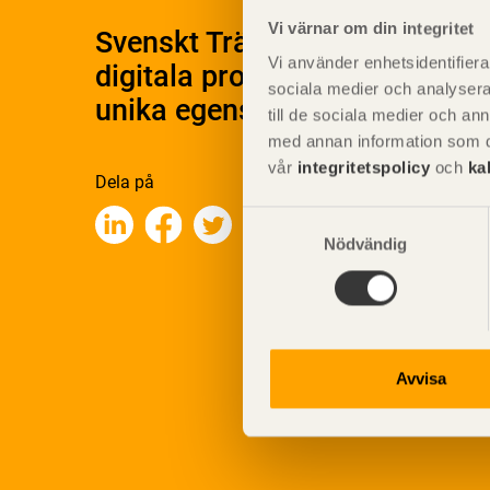
Vi värnar om din integritet
Svenskt Träs Produktkatalog 
Vi använder enhetsidentifierar
digitala produktkatalog för at
sociala medier och analysera 
unika egenskaper.
till de sociala medier och a
med annan information som du 
vår
integritetspolicy
och
ka
Dela på
Samtyckesval
Nödvändig
Avvisa