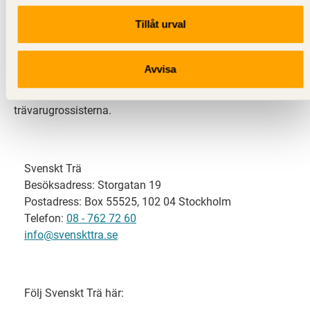
Tillåt urval
Svenskt Trä representerar svensk sågverksindustri
och är en del av branschorganisationen
Skogsindustrierna. Svenskt Trä företräder också
Avvisa
svensk limträ-, KL-trä- och förpackningsindustri samt
har ett nära samarbete med svensk bygghandel och
trävarugrossisterna.
Svenskt Trä
Besöksadress: Storgatan 19
Postadress: Box 55525, 102 04 Stockholm
Telefon:
08 - 762 72 60
info@svenskttra.se
Följ Svenskt Trä här: