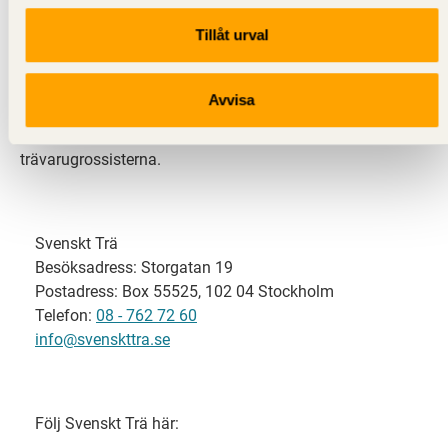
Tillåt urval
Svenskt Trä representerar svensk sågverksindustri
och är en del av branschorganisationen
Skogsindustrierna. Svenskt Trä företräder också
Avvisa
svensk limträ-, KL-trä- och förpackningsindustri samt
har ett nära samarbete med svensk bygghandel och
trävarugrossisterna.
Svenskt Trä
Besöksadress: Storgatan 19
Postadress: Box 55525, 102 04 Stockholm
Telefon:
08 - 762 72 60
info@svenskttra.se
Följ Svenskt Trä här: