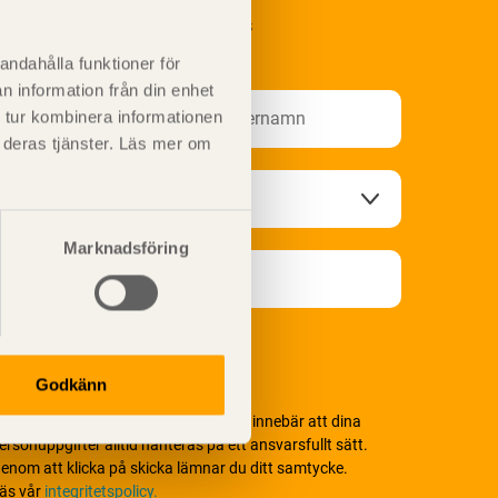
renumerera på Svenskt Träs
nformationsutskick!
andahålla funktioner för
n information från din enhet
 tur kombinera informationen
t deras tjänster. Läs mer om
Marknadsföring
Godkänn
i värnar om personlig integritet vilket innebär att dina
ersonuppgifter alltid hanteras på ett ansvarsfullt sätt.
enom att klicka på skicka lämnar du ditt samtycke.
äs vår
integritetspolicy.