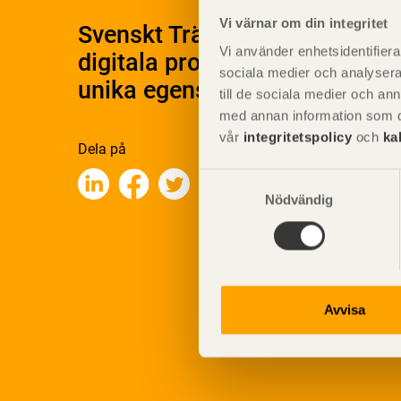
Vi värnar om din integritet
Svenskt Träs Produktkatalog 
Vi använder enhetsidentifierar
digitala produktkatalog för at
sociala medier och analysera 
unika egenskaper.
till de sociala medier och a
med annan information som du 
vår
integritetspolicy
och
ka
Dela på
Samtyckesval
Nödvändig
Avvisa