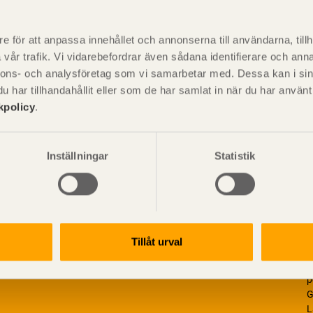
P
är svensk sågverksnärings
i
e för att anpassa innehållet och annonserna till användarna, tillh
t beskriva träprodukter och deras
vår trafik. Vi vidarebefordrar även sådana identifierare och anna
nnons- och analysföretag som vi samarbetar med. Dessa kan i sin
har tillhandahållit eller som de har samlat in när du har använ
kpolicy
.
Inställningar
Statistik
Tillåt urval
V
p
G
L