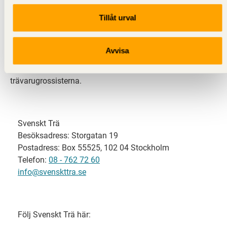
Tillåt urval
Svenskt Trä representerar svensk sågverksindustri
och är en del av branschorganisationen
Skogsindustrierna. Svenskt Trä företräder också
Avvisa
svensk limträ-, KL-trä- och förpackningsindustri samt
har ett nära samarbete med svensk bygghandel och
trävarugrossisterna.
Svenskt Trä
Besöksadress: Storgatan 19
Postadress: Box 55525, 102 04 Stockholm
Telefon:
08 - 762 72 60
info@svenskttra.se
Följ Svenskt Trä här: