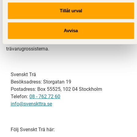
Tillåt urval
Svenskt Trä representerar svensk sågverksindustri
och är en del av branschorganisationen
Skogsindustrierna. Svenskt Trä företräder också
Avvisa
svensk limträ-, KL-trä- och förpackningsindustri samt
har ett nära samarbete med svensk bygghandel och
trävarugrossisterna.
Svenskt Trä
Besöksadress: Storgatan 19
Postadress: Box 55525, 102 04 Stockholm
Telefon:
08 - 762 72 60
info@svenskttra.se
Följ Svenskt Trä här: