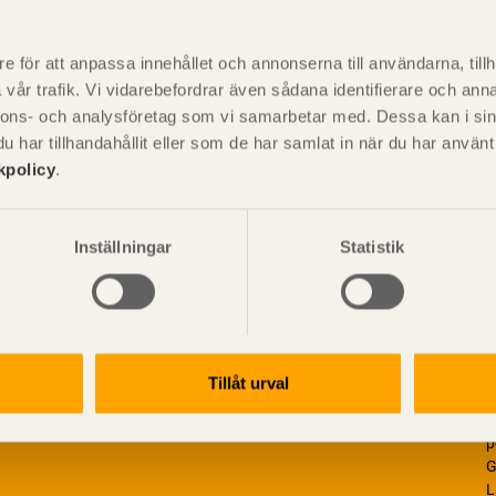
P
är svensk sågverksnärings
i
e för att anpassa innehållet och annonserna till användarna, tillh
t beskriva träprodukter och deras
vår trafik. Vi vidarebefordrar även sådana identifierare och anna
nnons- och analysföretag som vi samarbetar med. Dessa kan i sin
har tillhandahållit eller som de har samlat in när du har använ
kpolicy
.
Inställningar
Statistik
Tillåt urval
V
p
G
L