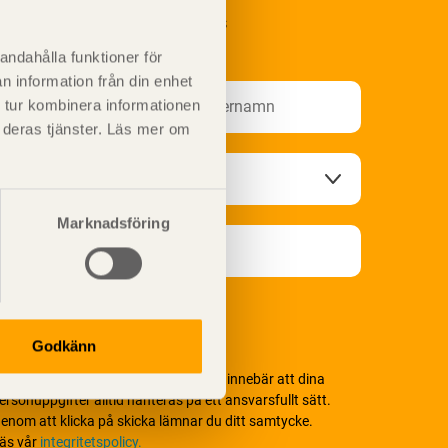
renumerera på Svenskt Träs
nformationsutskick!
andahålla funktioner för
n information från din enhet
 tur kombinera informationen
t deras tjänster. Läs mer om
Marknadsföring
Godkänn
i värnar om personlig integritet vilket innebär att dina
ersonuppgifter alltid hanteras på ett ansvarsfullt sätt.
enom att klicka på skicka lämnar du ditt samtycke.
äs vår
integritetspolicy.