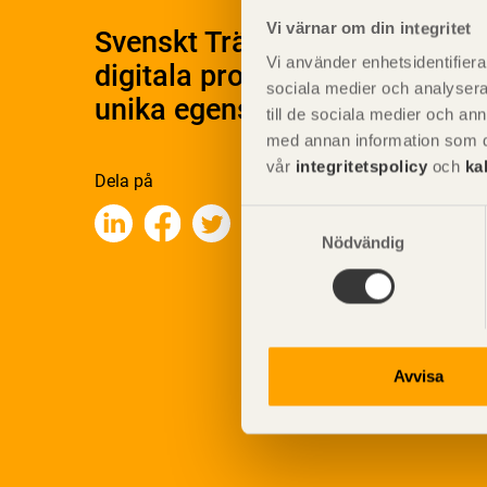
Vi värnar om din integritet
Svenskt Träs Produktkatalog 
Vi använder enhetsidentifierar
digitala produktkatalog för at
sociala medier och analysera 
unika egenskaper.
till de sociala medier och a
med annan information som du 
vår
integritetspolicy
och
ka
Dela på
Samtyckesval
Nödvändig
Avvisa