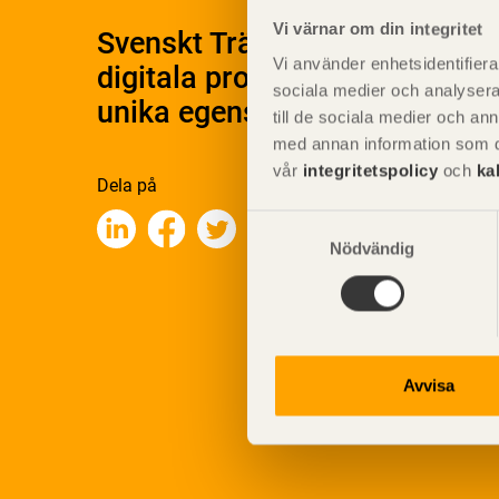
Vi värnar om din integritet
Svenskt Träs Produktkatalog 
Vi använder enhetsidentifierar
digitala produktkatalog för at
sociala medier och analysera 
unika egenskaper.
till de sociala medier och a
med annan information som du 
vår
integritetspolicy
och
ka
Dela på
Samtyckesval
Nödvändig
Avvisa