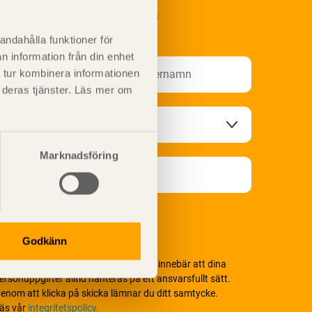
renumerera på Svenskt Träs
nformationsutskick!
andahålla funktioner för
n information från din enhet
 tur kombinera informationen
t deras tjänster. Läs mer om
Marknadsföring
Godkänn
i värnar om personlig integritet vilket innebär att dina
ersonuppgifter alltid hanteras på ett ansvarsfullt sätt.
enom att klicka på skicka lämnar du ditt samtycke.
äs vår
integritetspolicy.