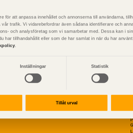
P
är svensk sågverksnärings
i
e för att anpassa innehållet och annonserna till användarna, tillh
t beskriva träprodukter och deras
vår trafik. Vi vidarebefordrar även sådana identifierare och anna
nnons- och analysföretag som vi samarbetar med. Dessa kan i sin
har tillhandahållit eller som de har samlat in när du har använ
kpolicy
.
Inställningar
Statistik
Tillåt urval
V
p
G
L