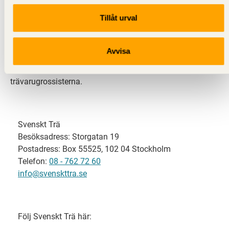
Tillåt urval
Svenskt Trä representerar svensk sågverksindustri
och är en del av branschorganisationen
Skogsindustrierna. Svenskt Trä företräder också
Avvisa
svensk limträ-, KL-trä- och förpackningsindustri samt
har ett nära samarbete med svensk bygghandel och
trävarugrossisterna.
Svenskt Trä
Besöksadress: Storgatan 19
Postadress: Box 55525, 102 04 Stockholm
Telefon:
08 - 762 72 60
info@svenskttra.se
Följ Svenskt Trä här: