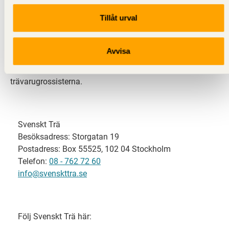
Tillåt urval
Svenskt Trä representerar svensk sågverksindustri
och är en del av branschorganisationen
Skogsindustrierna. Svenskt Trä företräder också
Avvisa
svensk limträ-, KL-trä- och förpackningsindustri samt
har ett nära samarbete med svensk bygghandel och
trävarugrossisterna.
Svenskt Trä
Besöksadress: Storgatan 19
Postadress: Box 55525, 102 04 Stockholm
Telefon:
08 - 762 72 60
info@svenskttra.se
Följ Svenskt Trä här: