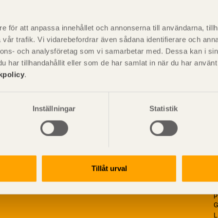
P
är svensk sågverksnärings
i
e för att anpassa innehållet och annonserna till användarna, tillh
t beskriva träprodukter och deras
vår trafik. Vi vidarebefordrar även sådana identifierare och anna
nnons- och analysföretag som vi samarbetar med. Dessa kan i sin
har tillhandahållit eller som de har samlat in när du har använ
kpolicy
.
Inställningar
Statistik
Tillåt urval
V
p
G
L