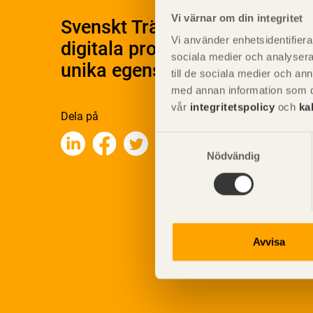
Vi värnar om din integritet
Svenskt Träs Produktkatalog 
Vi använder enhetsidentifierar
digitala produktkatalog för at
sociala medier och analysera 
unika egenskaper.
till de sociala medier och a
med annan information som du 
vår
integritetspolicy
och
ka
Dela på
Samtyckesval
Nödvändig
Avvisa