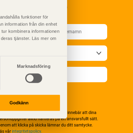
renumerera på Svenskt Träs
nformationsutskick!
andahålla funktioner för
n information från din enhet
 tur kombinera informationen
t deras tjänster. Läs mer om
Marknadsföring
Godkänn
i värnar om personlig integritet vilket innebär att dina
ersonuppgifter alltid hanteras på ett ansvarsfullt sätt.
enom att klicka på skicka lämnar du ditt samtycke.
äs vår
integritetspolicy.