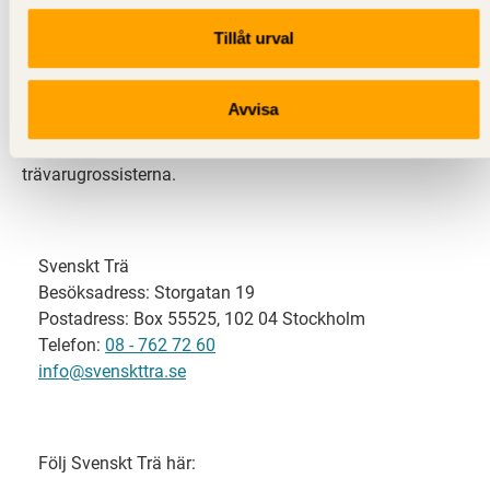
Tillåt urval
Svenskt Trä representerar svensk sågverksindustri
och är en del av branschorganisationen
Skogsindustrierna. Svenskt Trä företräder också
Avvisa
svensk limträ-, KL-trä- och förpackningsindustri samt
har ett nära samarbete med svensk bygghandel och
trävarugrossisterna.
Svenskt Trä
Besöksadress: Storgatan 19
Postadress: Box 55525, 102 04 Stockholm
Telefon:
08 - 762 72 60
info@svenskttra.se
Följ Svenskt Trä här: