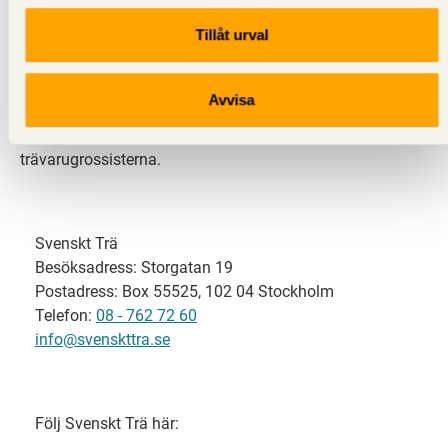
Tillåt urval
Svenskt Trä representerar svensk sågverksindustri
och är en del av branschorganisationen
Skogsindustrierna. Svenskt Trä företräder också
Avvisa
svensk limträ-, KL-trä- och förpackningsindustri samt
har ett nära samarbete med svensk bygghandel och
trävarugrossisterna.
Svenskt Trä
Besöksadress: Storgatan 19
Postadress: Box 55525, 102 04 Stockholm
Telefon:
08 - 762 72 60
info@svenskttra.se
Följ Svenskt Trä här: