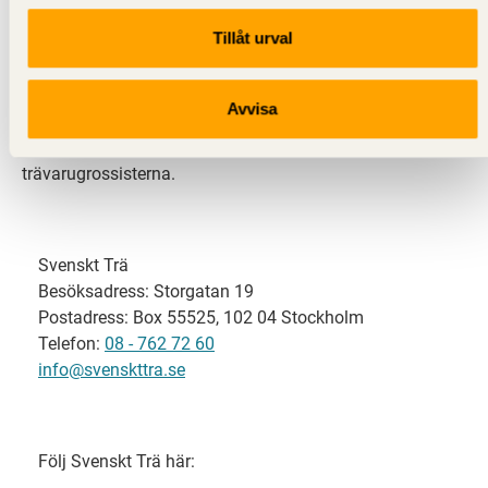
Tillåt urval
Svenskt Trä representerar svensk sågverksindustri
och är en del av branschorganisationen
Skogsindustrierna. Svenskt Trä företräder också
Avvisa
svensk limträ-, KL-trä- och förpackningsindustri samt
har ett nära samarbete med svensk bygghandel och
trävarugrossisterna.
Svenskt Trä
Besöksadress: Storgatan 19
Postadress: Box 55525, 102 04 Stockholm
Telefon:
08 - 762 72 60
info@svenskttra.se
Följ Svenskt Trä här: